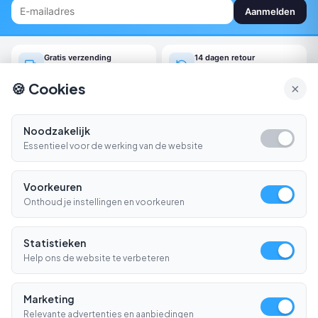
Aanmelden
Gratis verzending
14 dagen retour
Vanaf €150
Gemakkelijk online regelen
🍪 Cookies
×
Snel geleverd
Klantenservice
Morgen in huis*
Ma-Vr 09:00-16:30
Noodzakelijk
Essentieel voor de werking van de website
Bellen
E-mail
Voorkeuren
Klantenservice
▼
Onthoud je instellingen en voorkeuren
Winkelen
▼
Statistieken
Informatie
Help ons de website te verbeteren
▼
Contact
▼
Marketing
Relevante advertenties en aanbiedingen
BETAALMETHODES