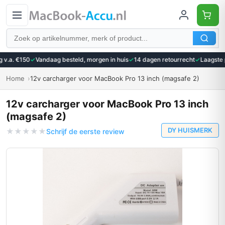
Zoeken
 v.a. €150
✓
Vandaag besteld, morgen in huis
✓
14 dagen retourrecht
✓
Laagste p
Home
12v carcharger voor MacBook Pro 13 inch (magsafe 2)
12v carcharger voor MacBook Pro 13 inch
(magsafe 2)
DY HUISMERK
★
★
★
★
★
Schrijf de eerste review