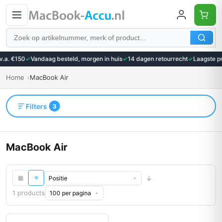
Zoeken
.a. €150
✓
Vandaag besteld, morgen in huis
✓
14 dagen retourrecht
✓
Laagste pri
Home
MacBook Air
Filters
3
MacBook Air
↓
▦
≡
1 products