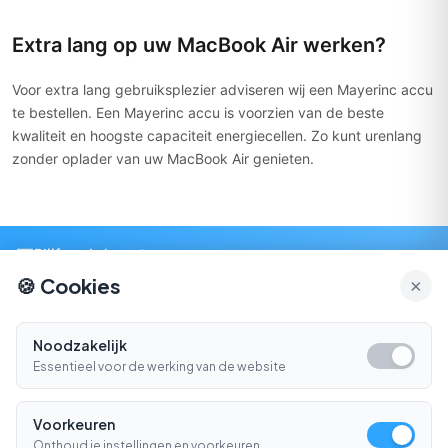
Extra lang op uw MacBook Air werken?
Voor extra lang gebruiksplezier adviseren wij een Mayerinc accu
te bestellen. Een Mayerinc accu is voorzien van de beste
kwaliteit en hoogste capaciteit energiecellen. Zo kunt urenlang
zonder oplader van uw MacBook Air genieten.
📧
Blijf op de hoogte
🍪 Cookies
×
Aanmelden
Noodzakelijk
Gratis verzending
14 dagen retour
Essentieel voor de werking van de website
Vanaf €150
Gemakkelijk online regelen
Snel geleverd
Klantenservice
Voorkeuren
Morgen in huis*
Ma-Vr 09:00-16:30
Onthoud je instellingen en voorkeuren