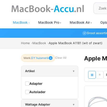
Zoeken
MacBook
MacBook Pro
MacBook Air
Opl
Groot assort
✓
Home
MacBook
Apple MacBook A1181 (wit of zwart)
Apple M
Clear All
Merk:
DY huismerk
×
Artikel
▾
≡
▦
Adapter
Autolader
Wattage Adapter
▾