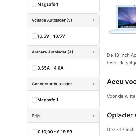
Magsafe 1
Voltage Autolader (V)
▾
16.5V - 18.5V
Ampere Autolader (A)
▾
De 13 inch A
heeft de vol
3.65A - 4.6A
Accu vo
Connector Autolader
▾
Voor de witt
Magsafe 1
Oplader 
Prijs
▾
Deze 13 inch
€ 10,00 - € 19,99