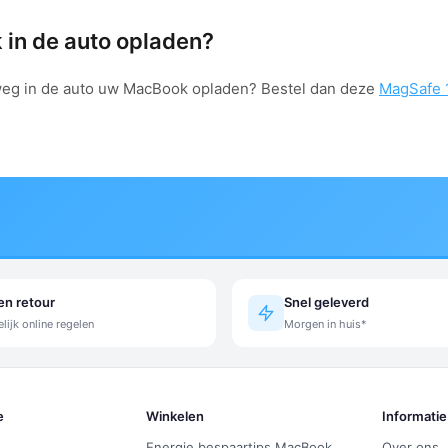
in de auto opladen?
weg in de auto uw MacBook opladen? Bestel dan deze
MagSafe 1
en retour
Snel geleverd
ijk online regelen
Morgen in huis*
e
Winkelen
Informatie
Energie bespaartips MacBook
Over ons